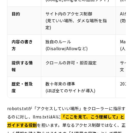
目的
サイト内のアクセス制御
AIが
(見ていい場所、ダメな場所を指
(効率
定)
内容の書き
独自のルール
Mark
方
(Disallow/Allowなど)
(人間
提供する情
クロールの許可・拒否設定
サイト
報
文
歴史・普及
数十年来の標準
202
度
(ほぼ全てのサイトが導入)
robots.txtが「アクセスしていい場所」をクローラーに指示す
るのに対し、llms.txtはAIに
「ここを見て、こう理解して」と
ガイドする役割
を担います。単なるアクセス制御ではなく、正