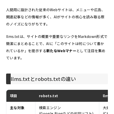
人間用に設計された従来のWebサイトは、メニューや広告、
関連記事などの情報が多く、AIがサイトの核心を読み取る際
のノイズになりがちです。
llms.txtは、サイトの概要や重要なリンクをMarkdown形式で
簡潔にまとめることで、AIに「このサイトは何について書か
れているか」を提示する
新たなWebマナー
として注目を集め
ています。
llms.txtとrobots.txtの違い
項目
robots.txt
llms.t
主な対象
検索エンジン
大規模
(Google,Bingなどの巡回ソフト)
(Chat